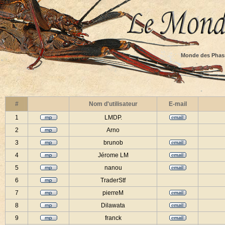
Monde des Phas
#
Nom d'utilisateur
E-mail
1
LMDP.
2
Arno
3
brunob
4
Jérome LM
5
nanou
6
TraderStf
7
pierreM
8
Dilawata
9
franck