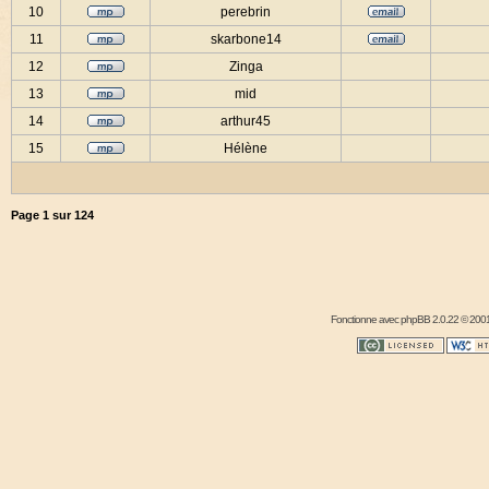
10
perebrin
11
skarbone14
12
Zinga
13
mid
14
arthur45
15
Hélène
Page
1
sur
124
Fonctionne avec
phpBB
2.0.22 © 2001