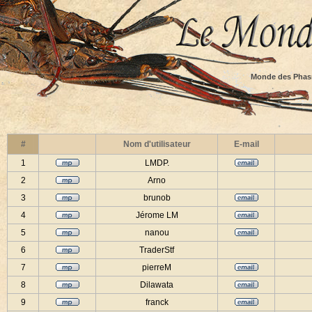
Monde des Phas
#
Nom d'utilisateur
E-mail
1
LMDP.
2
Arno
3
brunob
4
Jérome LM
5
nanou
6
TraderStf
7
pierreM
8
Dilawata
9
franck