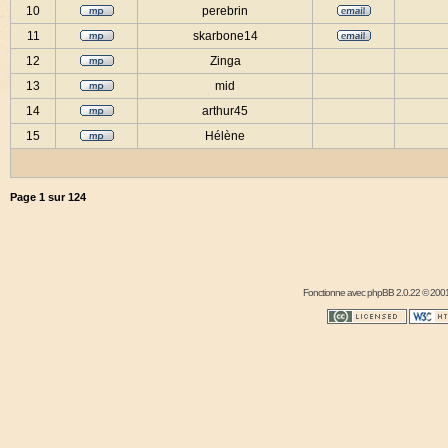
10
perebrin
11
skarbone14
12
Zinga
13
mid
14
arthur45
15
Hélène
Page
1
sur
124
Fonctionne avec
phpBB
2.0.22 © 2001