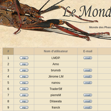
Monde des Phas
#
Nom d'utilisateur
E-mail
1
LMDP.
2
Arno
3
brunob
4
Jérome LM
5
nanou
6
TraderStf
7
pierreM
8
Dilawata
9
franck