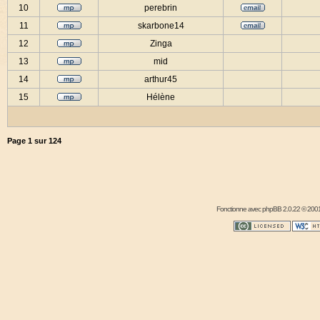
10
perebrin
11
skarbone14
12
Zinga
13
mid
14
arthur45
15
Hélène
Page
1
sur
124
Fonctionne avec
phpBB
2.0.22 © 2001