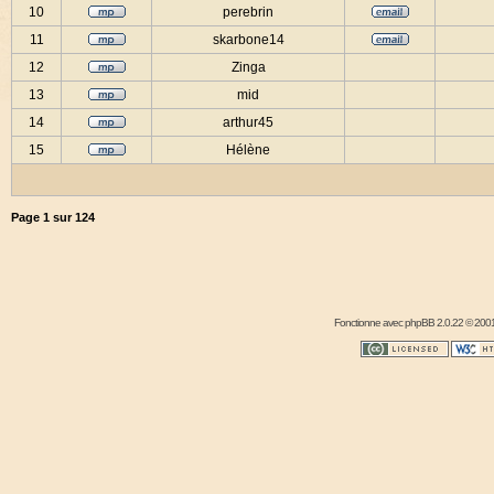
10
perebrin
11
skarbone14
12
Zinga
13
mid
14
arthur45
15
Hélène
Page
1
sur
124
Fonctionne avec
phpBB
2.0.22 © 2001