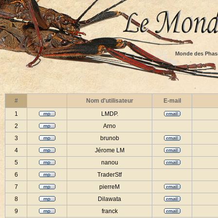
Monde des Phas
#
Nom d'utilisateur
E-mail
1
LMDP.
2
Arno
3
brunob
4
Jérome LM
5
nanou
6
TraderStf
7
pierreM
8
Dilawata
9
franck