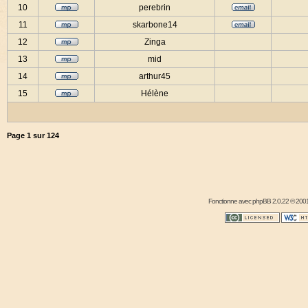
10
perebrin
11
skarbone14
12
Zinga
13
mid
14
arthur45
15
Hélène
Page
1
sur
124
Fonctionne avec
phpBB
2.0.22 © 2001