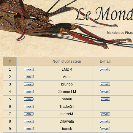
Monde des Phas
#
Nom d'utilisateur
E-mail
1
LMDP.
2
Arno
3
brunob
4
Jérome LM
5
nanou
6
TraderStf
7
pierreM
8
Dilawata
9
franck