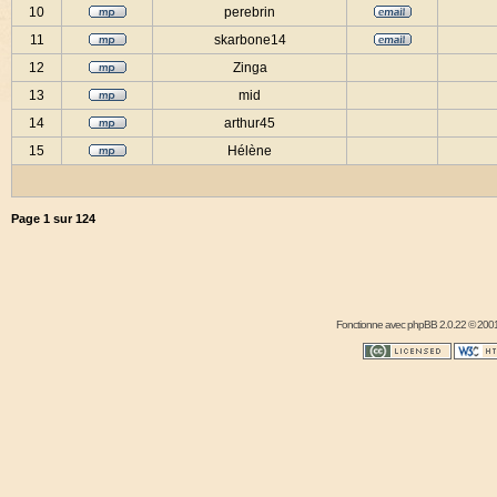
10
perebrin
11
skarbone14
12
Zinga
13
mid
14
arthur45
15
Hélène
Page
1
sur
124
Fonctionne avec
phpBB
2.0.22 © 2001