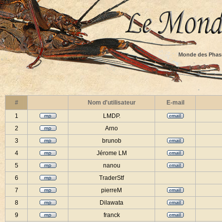
Monde des Phas
#
Nom d'utilisateur
E-mail
1
LMDP.
2
Arno
3
brunob
4
Jérome LM
5
nanou
6
TraderStf
7
pierreM
8
Dilawata
9
franck