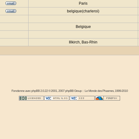
Paris
belgique(charleroi)
Belgique
Illkirch, Bas-Rhin
Fonctionne avec
phpBB
2.0.22 © 2001, 2007 phpBB Group : :
Le Monde des Phasmes
, 1999-2010