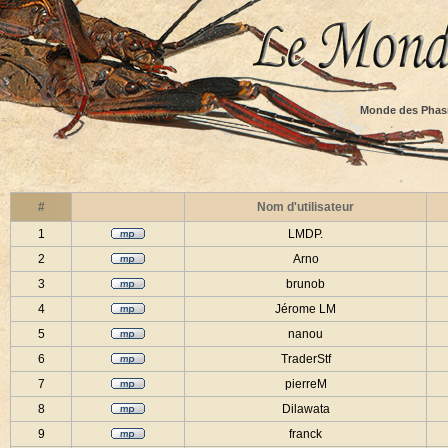
Monde des Phas
#
Nom d'utilisateur
1
LMDP.
2
Arno
3
brunob
4
Jérome LM
5
nanou
6
TraderStf
7
pierreM
8
Dilawata
9
franck