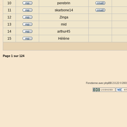
10
perebrin
11
skarbone14
12
Zinga
13
mid
14
arthur45
15
Hélène
Page
1
sur
124
Fonctionne avec
phpBB
2.0.22 © 2001