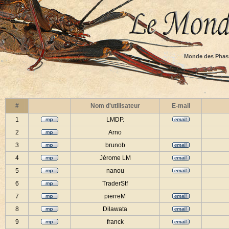
Monde des Phas
#
Nom d'utilisateur
E-mail
1
LMDP.
2
Arno
3
brunob
4
Jérome LM
5
nanou
6
TraderStf
7
pierreM
8
Dilawata
9
franck