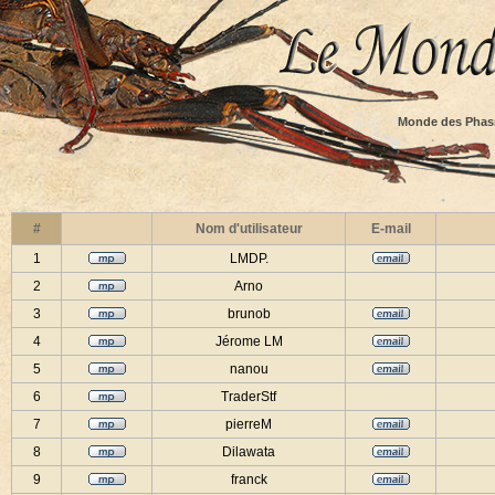
Monde des Phas
#
Nom d'utilisateur
E-mail
1
LMDP.
2
Arno
3
brunob
4
Jérome LM
5
nanou
6
TraderStf
7
pierreM
8
Dilawata
9
franck