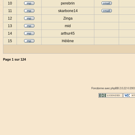
10
perebrin
11
skarbone14
12
Zinga
13
mid
14
arthur45
15
Hélène
Page
1
sur
124
Fonctionne avec
phpBB
2.0.22 © 2001