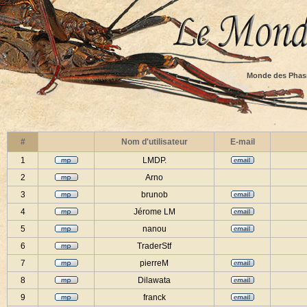
Monde des Phas
#
Nom d'utilisateur
E-mail
1
LMDP.
2
Arno
3
brunob
4
Jérome LM
5
nanou
6
TraderStf
7
pierreM
8
Dilawata
9
franck