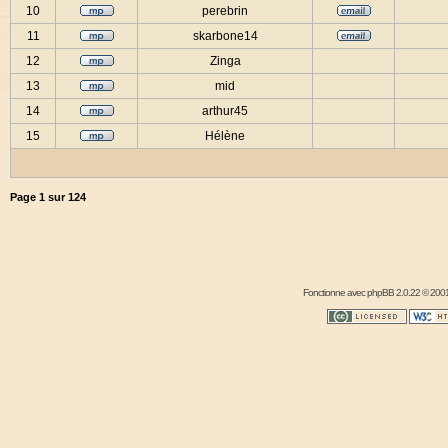
10
perebrin
11
skarbone14
12
Zinga
13
mid
14
arthur45
15
Hélène
Page
1
sur
124
Fonctionne avec
phpBB
2.0.22 © 2001