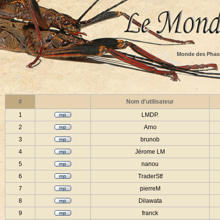
Monde des Phas
#
Nom d'utilisateur
1
LMDP.
2
Arno
3
brunob
4
Jérome LM
5
nanou
6
TraderStf
7
pierreM
8
Dilawata
9
franck