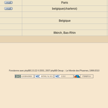
Paris
belgique(charleroi)
Belgique
Illkirch, Bas-Rhin
Fonctionne avec
phpBB
2.0.22 © 2001, 2007 phpBB Group : :
Le Monde des Phasmes
, 1999-2010