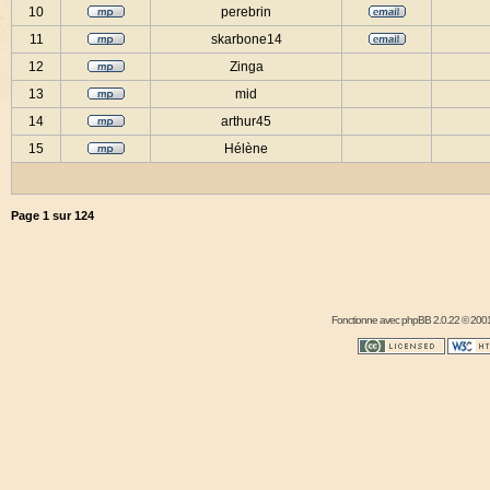
10
perebrin
11
skarbone14
12
Zinga
13
mid
14
arthur45
15
Hélène
Page
1
sur
124
Fonctionne avec
phpBB
2.0.22 © 2001