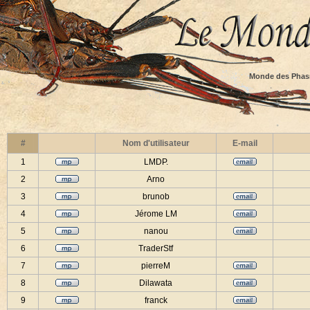
Monde des Phas
#
Nom d'utilisateur
E-mail
1
LMDP.
2
Arno
3
brunob
4
Jérome LM
5
nanou
6
TraderStf
7
pierreM
8
Dilawata
9
franck