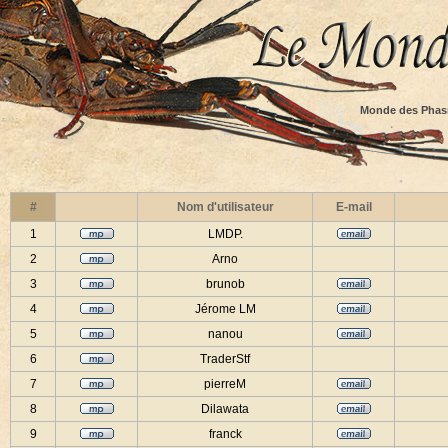
Monde des Phas
#
Nom d'utilisateur
E-mail
1
LMDP.
2
Arno
3
brunob
4
Jérome LM
5
nanou
6
TraderStf
7
pierreM
8
Dilawata
9
franck