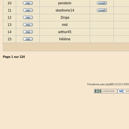
10
perebrin
11
skarbone14
12
Zinga
13
mid
14
arthur45
15
Hélène
Page
1
sur
124
Fonctionne avec
phpBB
2.0.22 © 2001