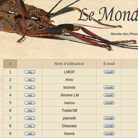
Monde des Phas
#
Nom d'utilisateur
E-mail
1
LMDP.
2
Arno
3
brunob
4
Jérome LM
5
nanou
6
TraderStf
7
pierreM
8
Dilawata
9
franck