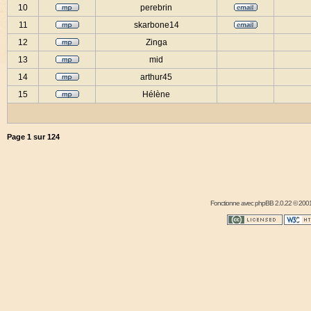
10
perebrin
11
skarbone14
12
Zinga
13
mid
14
arthur45
15
Hélène
Page
1
sur
124
Fonctionne avec
phpBB
2.0.22 © 2001