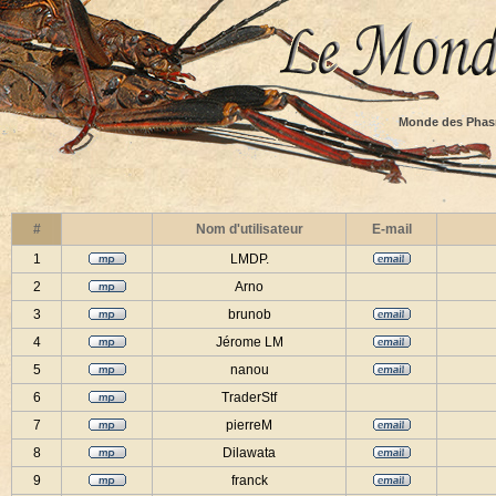
Monde des Phas
#
Nom d'utilisateur
E-mail
1
LMDP.
2
Arno
3
brunob
4
Jérome LM
5
nanou
6
TraderStf
7
pierreM
8
Dilawata
9
franck