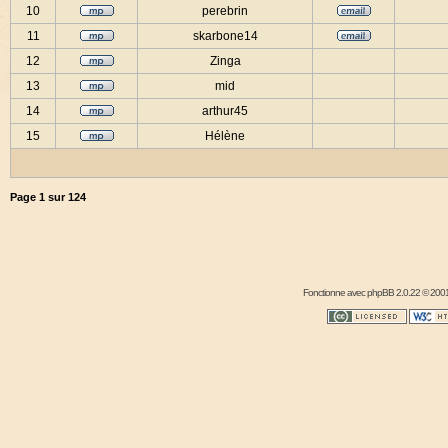
10
perebrin
11
skarbone14
12
Zinga
13
mid
14
arthur45
15
Hélène
Page
1
sur
124
Fonctionne avec
phpBB
2.0.22 © 2001