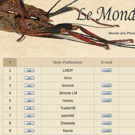
Monde des Phas
#
Nom d'utilisateur
E-mail
1
LMDP.
2
Arno
3
brunob
4
Jérome LM
5
nanou
6
TraderStf
7
pierreM
8
Dilawata
9
franck