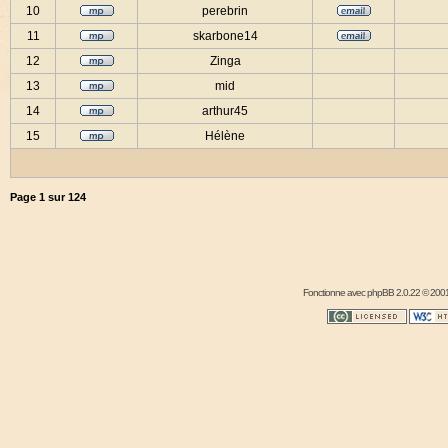
10
perebrin
11
skarbone14
12
Zinga
13
mid
14
arthur45
15
Hélène
Page
1
sur
124
Fonctionne avec
phpBB
2.0.22 © 2001