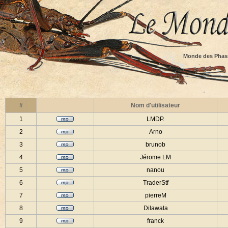
Monde des Phas
#
Nom d'utilisateur
1
LMDP.
2
Arno
3
brunob
4
Jérome LM
5
nanou
6
TraderStf
7
pierreM
8
Dilawata
9
franck