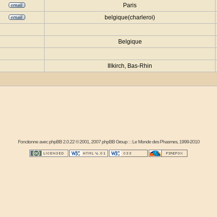
Paris
belgique(charleroi)
Belgique
Illkirch, Bas-Rhin
Fonctionne avec
phpBB
2.0.22 © 2001, 2007 phpBB Group : :
Le Monde des Phasmes
, 1999-2010