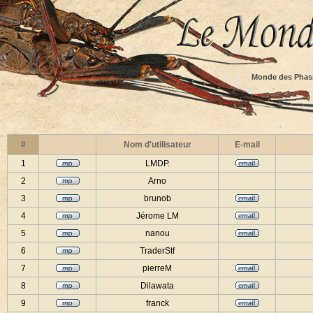
Monde des Phas
#
Nom d'utilisateur
E-mail
1
LMDP.
2
Arno
3
brunob
4
Jérome LM
5
nanou
6
TraderStf
7
pierreM
8
Dilawata
9
franck