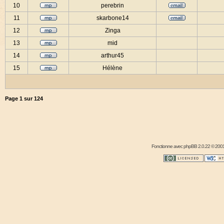
10
perebrin
11
skarbone14
12
Zinga
13
mid
14
arthur45
15
Hélène
Page
1
sur
124
Fonctionne avec
phpBB
2.0.22 © 2001