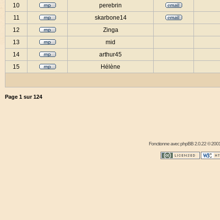
10
perebrin
11
skarbone14
12
Zinga
13
mid
14
arthur45
15
Hélène
Page
1
sur
124
Fonctionne avec
phpBB
2.0.22 © 2001