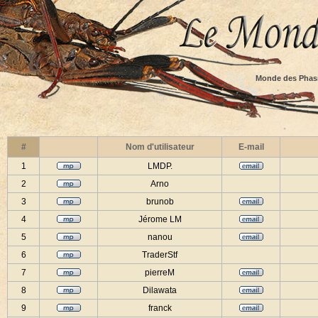
Monde des Phas
#
Nom d'utilisateur
E-mail
1
LMDP.
2
Arno
3
brunob
4
Jérome LM
5
nanou
6
TraderStf
7
pierreM
8
Dilawata
9
franck