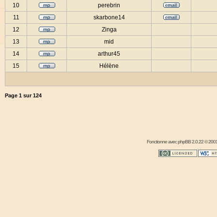
10
perebrin
11
skarbone14
12
Zinga
13
mid
14
arthur45
15
Hélène
Page
1
sur
124
Fonctionne avec
phpBB
2.0.22 © 2001