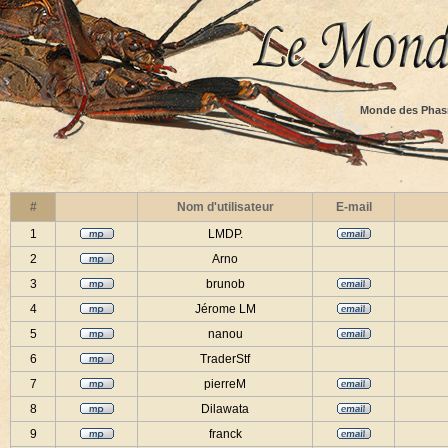
Monde des Phas
#
Nom d'utilisateur
E-mail
1
LMDP.
2
Arno
3
brunob
4
Jérome LM
5
nanou
6
TraderStf
7
pierreM
8
Dilawata
9
franck