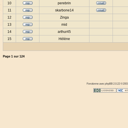
10
perebrin
11
skarbone14
12
Zinga
13
mid
14
arthur45
15
Hélène
Page
1
sur
124
Fonctionne avec
phpBB
2.0.22 © 2001