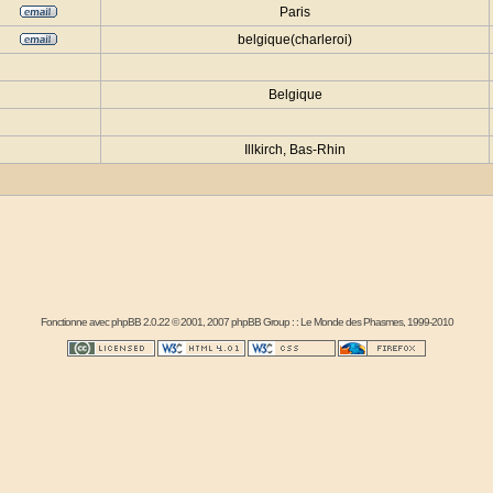
Paris
belgique(charleroi)
Belgique
Illkirch, Bas-Rhin
Fonctionne avec
phpBB
2.0.22 © 2001, 2007 phpBB Group : :
Le Monde des Phasmes
, 1999-2010