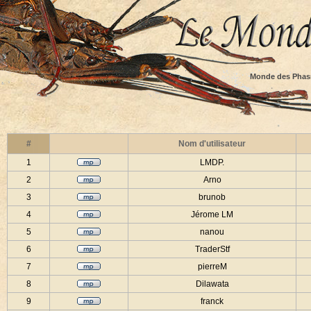
Monde des Phas
#
Nom d'utilisateur
1
LMDP.
2
Arno
3
brunob
4
Jérome LM
5
nanou
6
TraderStf
7
pierreM
8
Dilawata
9
franck