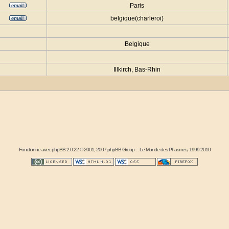
Paris
belgique(charleroi)
Belgique
Illkirch, Bas-Rhin
Fonctionne avec
phpBB
2.0.22 © 2001, 2007 phpBB Group : :
Le Monde des Phasmes
, 1999-2010