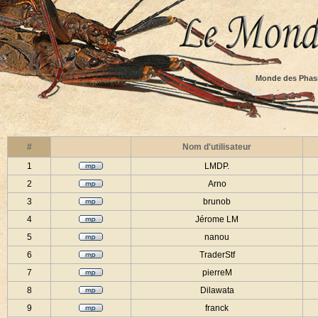
Monde des Phas
#
Nom d'utilisateur
1
LMDP.
2
Arno
3
brunob
4
Jérome LM
5
nanou
6
TraderStf
7
pierreM
8
Dilawata
9
franck