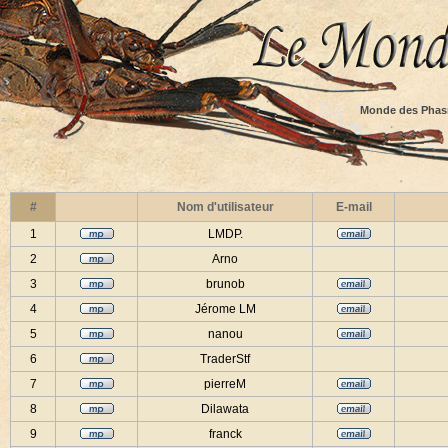
Monde des Phas
#
Nom d'utilisateur
E-mail
1
LMDP.
2
Arno
3
brunob
4
Jérome LM
5
nanou
6
TraderStf
7
pierreM
8
Dilawata
9
franck