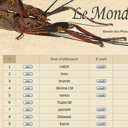
Monde des Phas
#
Nom d'utilisateur
E-mail
1
LMDP.
2
Arno
3
brunob
4
Jérome LM
5
nanou
6
TraderStf
7
pierreM
8
Dilawata
9
franck