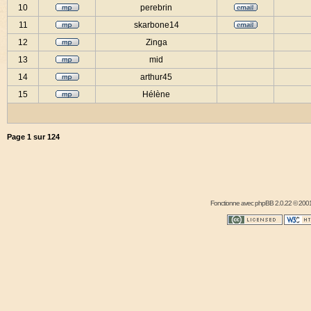
10
perebrin
11
skarbone14
12
Zinga
13
mid
14
arthur45
15
Hélène
Page
1
sur
124
Fonctionne avec
phpBB
2.0.22 © 2001