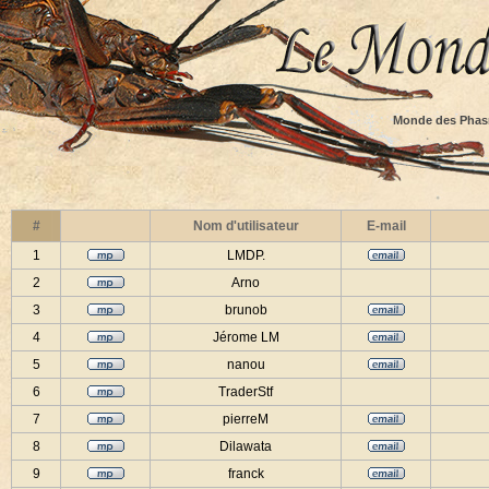
Monde des Phas
#
Nom d'utilisateur
E-mail
1
LMDP.
2
Arno
3
brunob
4
Jérome LM
5
nanou
6
TraderStf
7
pierreM
8
Dilawata
9
franck