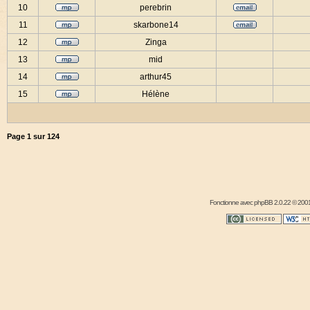
10
perebrin
11
skarbone14
12
Zinga
13
mid
14
arthur45
15
Hélène
Page
1
sur
124
Fonctionne avec
phpBB
2.0.22 © 2001