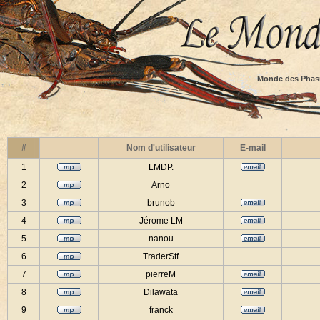
Monde des Phas
#
Nom d'utilisateur
E-mail
1
LMDP.
2
Arno
3
brunob
4
Jérome LM
5
nanou
6
TraderStf
7
pierreM
8
Dilawata
9
franck