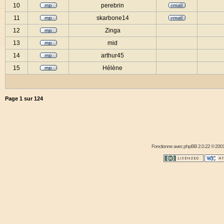
10
perebrin
11
skarbone14
12
Zinga
13
mid
14
arthur45
15
Hélène
Page
1
sur
124
Fonctionne avec
phpBB
2.0.22 © 2001