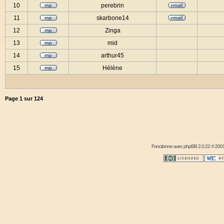
10
perebrin
11
skarbone14
12
Zinga
13
mid
14
arthur45
15
Hélène
Page
1
sur
124
Fonctionne avec
phpBB
2.0.22 © 2001