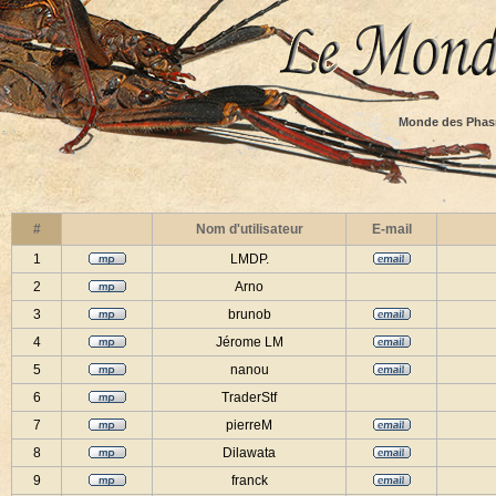
Monde des Phas
#
Nom d'utilisateur
E-mail
1
LMDP.
2
Arno
3
brunob
4
Jérome LM
5
nanou
6
TraderStf
7
pierreM
8
Dilawata
9
franck