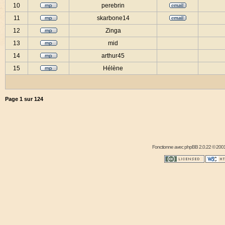
10
perebrin
11
skarbone14
12
Zinga
13
mid
14
arthur45
15
Hélène
Page
1
sur
124
Fonctionne avec
phpBB
2.0.22 © 2001