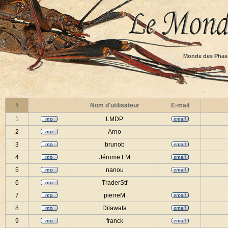
Monde des Phas
#
Nom d'utilisateur
E-mail
1
LMDP.
2
Arno
3
brunob
4
Jérome LM
5
nanou
6
TraderStf
7
pierreM
8
Dilawata
9
franck