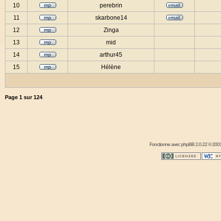
10
perebrin
11
skarbone14
12
Zinga
13
mid
14
arthur45
15
Hélène
Page
1
sur
124
Fonctionne avec
phpBB
2.0.22 © 2001