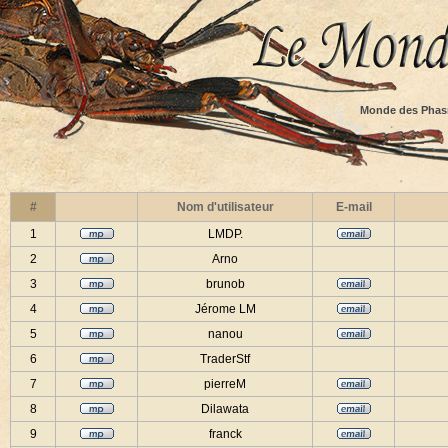
Monde des Phas
#
Nom d'utilisateur
E-mail
1
LMDP.
2
Arno
3
brunob
4
Jérome LM
5
nanou
6
TraderStf
7
pierreM
8
Dilawata
9
franck