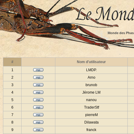
Monde des Phas
#
Nom d'utilisateur
1
LMDP.
2
Arno
3
brunob
4
Jérome LM
5
nanou
6
TraderStf
7
pierreM
8
Dilawata
9
franck