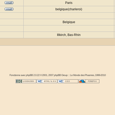
Paris
belgique(charleroi)
Belgique
Illkirch, Bas-Rhin
Fonctionne avec
phpBB
2.0.22 © 2001, 2007 phpBB Group : :
Le Monde des Phasmes
, 1999-2010