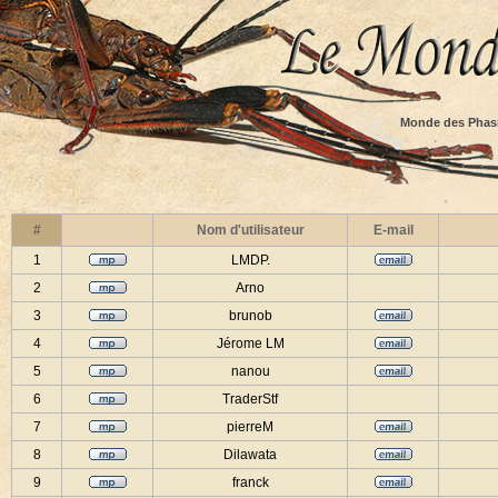
Monde des Phas
#
Nom d'utilisateur
E-mail
1
LMDP.
2
Arno
3
brunob
4
Jérome LM
5
nanou
6
TraderStf
7
pierreM
8
Dilawata
9
franck