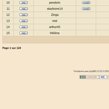
10
perebrin
11
skarbone14
12
Zinga
13
mid
14
arthur45
15
Hélène
Page
1
sur
124
Fonctionne avec
phpBB
2.0.22 © 2001