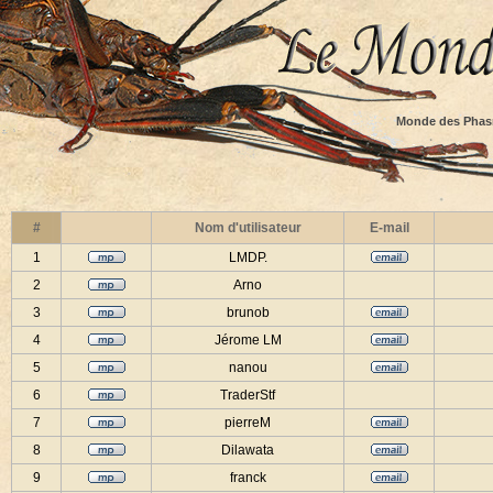
Monde des Phas
#
Nom d'utilisateur
E-mail
1
LMDP.
2
Arno
3
brunob
4
Jérome LM
5
nanou
6
TraderStf
7
pierreM
8
Dilawata
9
franck