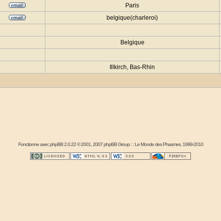
Paris
belgique(charleroi)
Belgique
Illkirch, Bas-Rhin
Fonctionne avec
phpBB
2.0.22 © 2001, 2007 phpBB Group : :
Le Monde des Phasmes
, 1999-2010