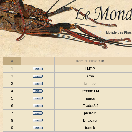
Monde des Phas
#
Nom d'utilisateur
1
LMDP.
2
Arno
3
brunob
4
Jérome LM
5
nanou
6
TraderStf
7
pierreM
8
Dilawata
9
franck