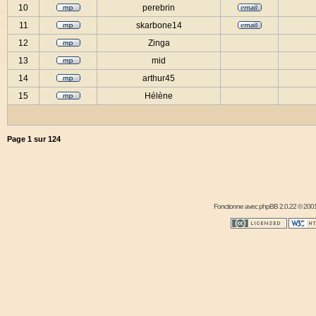
10
perebrin
11
skarbone14
12
Zinga
13
mid
14
arthur45
15
Hélène
Page
1
sur
124
Fonctionne avec
phpBB
2.0.22 © 2001