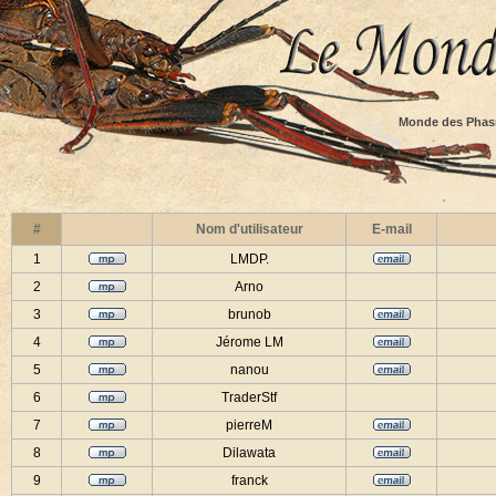
Monde des Phas
#
Nom d'utilisateur
E-mail
1
LMDP.
2
Arno
3
brunob
4
Jérome LM
5
nanou
6
TraderStf
7
pierreM
8
Dilawata
9
franck