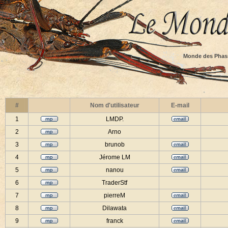
Monde des Phas
#
Nom d'utilisateur
E-mail
1
LMDP.
2
Arno
3
brunob
4
Jérome LM
5
nanou
6
TraderStf
7
pierreM
8
Dilawata
9
franck