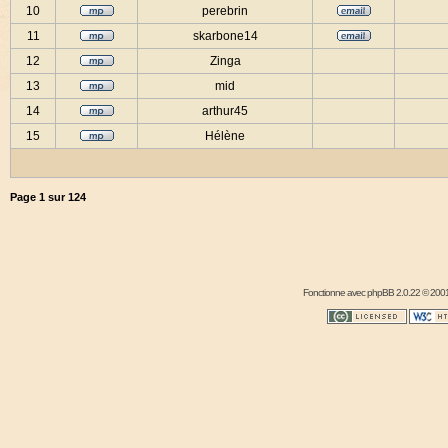
10
perebrin
11
skarbone14
12
Zinga
13
mid
14
arthur45
15
Hélène
Page
1
sur
124
Fonctionne avec
phpBB
2.0.22 © 2001