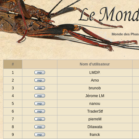
Monde des Phas
#
Nom d'utilisateur
1
LMDP.
2
Arno
3
brunob
4
Jérome LM
5
nanou
6
TraderStf
7
pierreM
8
Dilawata
9
franck