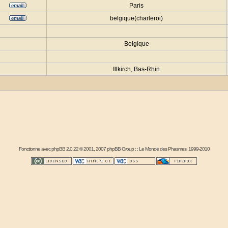
Paris
belgique(charleroi)
Belgique
Illkirch, Bas-Rhin
Fonctionne avec
phpBB
2.0.22 © 2001, 2007 phpBB Group : :
Le Monde des Phasmes
, 1999-2010