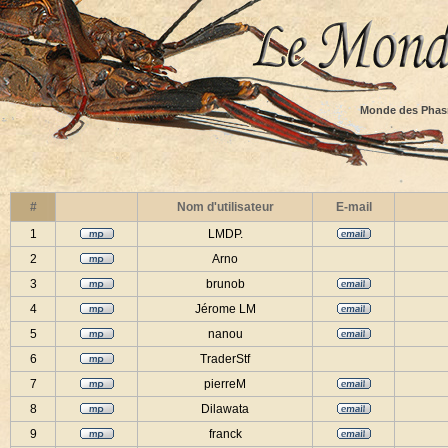
Monde des Phas
#
Nom d'utilisateur
E-mail
1
LMDP.
2
Arno
3
brunob
4
Jérome LM
5
nanou
6
TraderStf
7
pierreM
8
Dilawata
9
franck