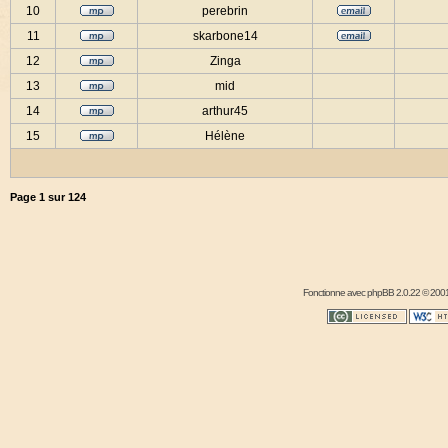
10
perebrin
11
skarbone14
12
Zinga
13
mid
14
arthur45
15
Hélène
Page
1
sur
124
Fonctionne avec
phpBB
2.0.22 © 2001