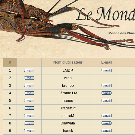
Monde des Phas
#
Nom d'utilisateur
E-mail
1
LMDP.
2
Arno
3
brunob
4
Jérome LM
5
nanou
6
TraderStf
7
pierreM
8
Dilawata
9
franck