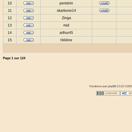
10
perebrin
11
skarbone14
12
Zinga
13
mid
14
arthur45
15
Hélène
Page
1
sur
124
Fonctionne avec
phpBB
2.0.22 © 2001