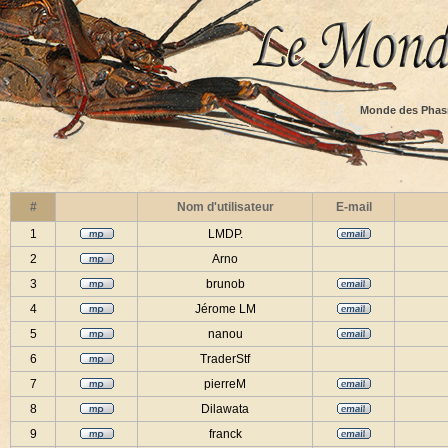
Monde des Phas
#
Nom d'utilisateur
E-mail
1
LMDP.
2
Arno
3
brunob
4
Jérome LM
5
nanou
6
TraderStf
7
pierreM
8
Dilawata
9
franck