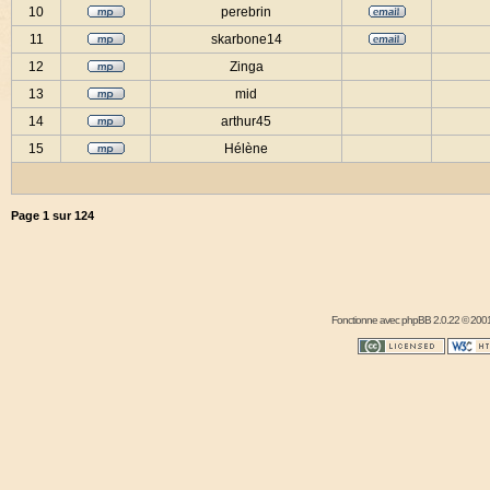
10
perebrin
11
skarbone14
12
Zinga
13
mid
14
arthur45
15
Hélène
Page
1
sur
124
Fonctionne avec
phpBB
2.0.22 © 2001