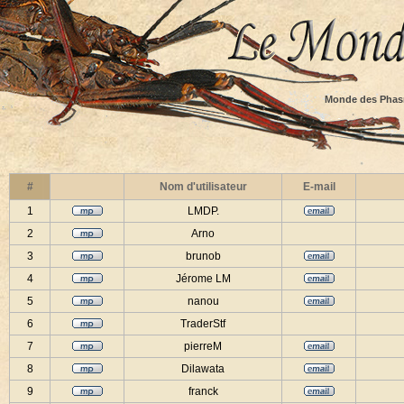
Monde des Phas
#
Nom d'utilisateur
E-mail
1
LMDP.
2
Arno
3
brunob
4
Jérome LM
5
nanou
6
TraderStf
7
pierreM
8
Dilawata
9
franck