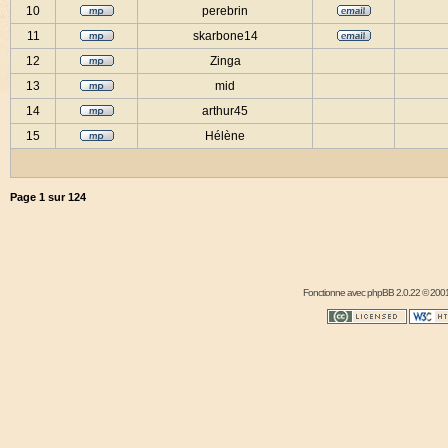
10
perebrin
11
skarbone14
12
Zinga
13
mid
14
arthur45
15
Hélène
Page
1
sur
124
Fonctionne avec
phpBB
2.0.22 © 2001