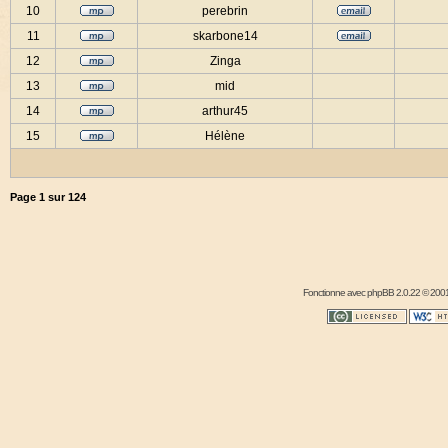
10
perebrin
11
skarbone14
12
Zinga
13
mid
14
arthur45
15
Hélène
Page
1
sur
124
Fonctionne avec
phpBB
2.0.22 © 2001