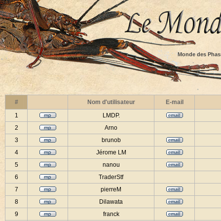
Monde des Phas
#
Nom d'utilisateur
E-mail
1
LMDP.
2
Arno
3
brunob
4
Jérome LM
5
nanou
6
TraderStf
7
pierreM
8
Dilawata
9
franck