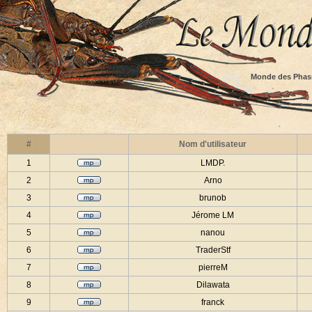
Monde des Phas
#
Nom d'utilisateur
1
LMDP.
2
Arno
3
brunob
4
Jérome LM
5
nanou
6
TraderStf
7
pierreM
8
Dilawata
9
franck