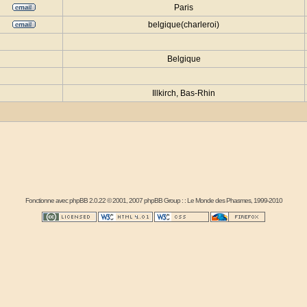
Paris
belgique(charleroi)
Belgique
Illkirch, Bas-Rhin
Fonctionne avec
phpBB
2.0.22 © 2001, 2007 phpBB Group : :
Le Monde des Phasmes
, 1999-2010