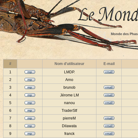
Monde des Phas
#
Nom d'utilisateur
E-mail
1
LMDP.
2
Arno
3
brunob
4
Jérome LM
5
nanou
6
TraderStf
7
pierreM
8
Dilawata
9
franck