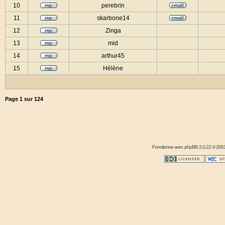
10
perebrin
11
skarbone14
12
Zinga
13
mid
14
arthur45
15
Hélène
Page
1
sur
124
Fonctionne avec
phpBB
2.0.22 © 2001