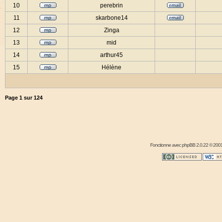
10
perebrin
11
skarbone14
12
Zinga
13
mid
14
arthur45
15
Hélène
Page
1
sur
124
Fonctionne avec
phpBB
2.0.22 © 2001