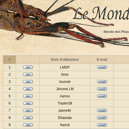
Monde des Phas
#
Nom d'utilisateur
E-mail
1
LMDP.
2
Arno
3
brunob
4
Jérome LM
5
nanou
6
TraderStf
7
pierreM
8
Dilawata
9
franck