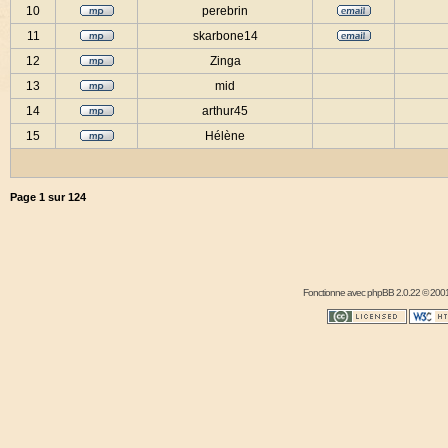
10
perebrin
11
skarbone14
12
Zinga
13
mid
14
arthur45
15
Hélène
Page
1
sur
124
Fonctionne avec
phpBB
2.0.22 © 2001