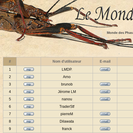
Monde des Phas
#
Nom d'utilisateur
E-mail
1
LMDP.
2
Arno
3
brunob
4
Jérome LM
5
nanou
6
TraderStf
7
pierreM
8
Dilawata
9
franck