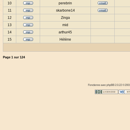
10
perebrin
11
skarbone14
12
Zinga
13
mid
14
arthur45
15
Hélène
Page
1
sur
124
Fonctionne avec
phpBB
2.0.22 © 2001