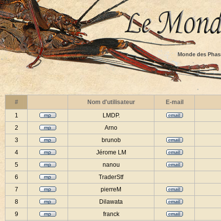
Monde des Phas
#
Nom d'utilisateur
E-mail
1
LMDP.
2
Arno
3
brunob
4
Jérome LM
5
nanou
6
TraderStf
7
pierreM
8
Dilawata
9
franck