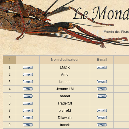
Monde des Phas
#
Nom d'utilisateur
E-mail
1
LMDP.
2
Arno
3
brunob
4
Jérome LM
5
nanou
6
TraderStf
7
pierreM
8
Dilawata
9
franck