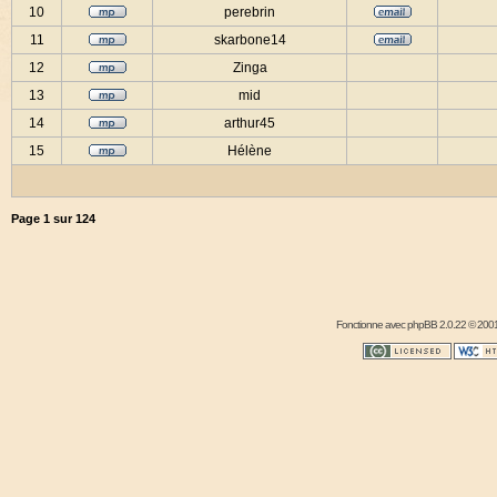
10
perebrin
11
skarbone14
12
Zinga
13
mid
14
arthur45
15
Hélène
Page
1
sur
124
Fonctionne avec
phpBB
2.0.22 © 2001