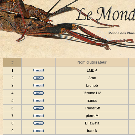
Monde des Phas
#
Nom d'utilisateur
1
LMDP.
2
Arno
3
brunob
4
Jérome LM
5
nanou
6
TraderStf
7
pierreM
8
Dilawata
9
franck