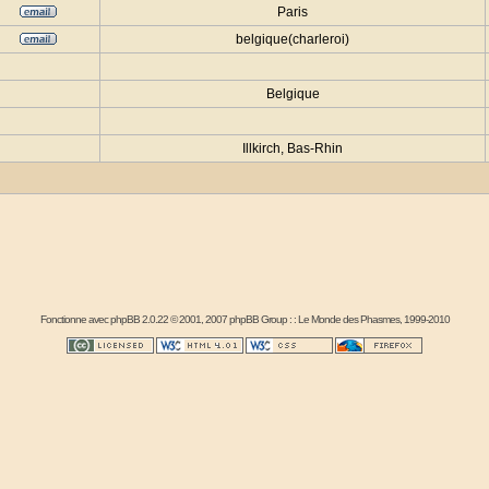
Paris
belgique(charleroi)
Belgique
Illkirch, Bas-Rhin
Fonctionne avec
phpBB
2.0.22 © 2001, 2007 phpBB Group : :
Le Monde des Phasmes
, 1999-2010