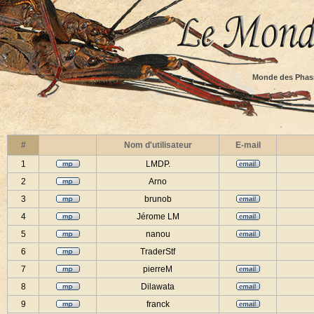
Monde des Phas
#
Nom d'utilisateur
E-mail
1
LMDP.
2
Arno
3
brunob
4
Jérome LM
5
nanou
6
TraderStf
7
pierreM
8
Dilawata
9
franck