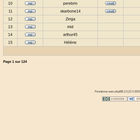
10
perebrin
11
skarbone14
12
Zinga
13
mid
14
arthur45
15
Hélène
Page
1
sur
124
Fonctionne avec
phpBB
2.0.22 © 2001